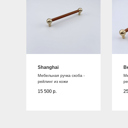
Shanghai
Be
Мебельная ручка скоба -
Ме
рейлинг из кожи
ре
15 500
р.
2