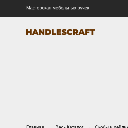
Мастерская мебельных ручек
Главная
→
Весь Каталог
→
Скобы и рейли