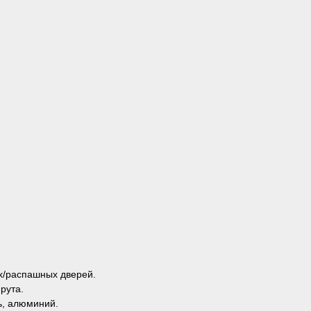
х/распашных дверей.
рута.
ь, алюминий.