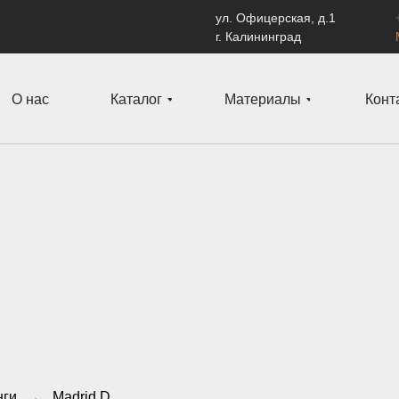
ул. Офицерская, д.1
г. Калининград
О нас
Каталог
Материалы
Конт
нги
→
Madrid D