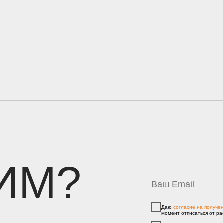
ИМ?
Даю
согласие на получе
момент отписаться от ра