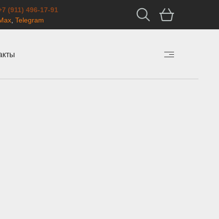
+7 (911) 496-17-91
Max
,
Telegram
акты