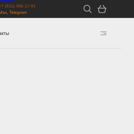
+7 (911) 496-17-91
Max
,
Telegram
акты