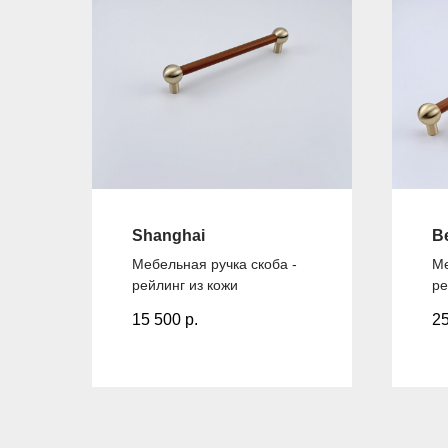
Shanghai
Be
Мебельная ручка скоба -
Ме
рейлинг из кожи
ре
15 500
р.
2