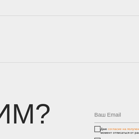
ИМ?
Даю
согласие на получе
момент отписаться от ра