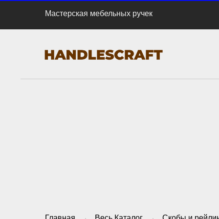
Мастерская мебельных ручек
Главная
→
Весь Каталог
→
Скобы и рейли