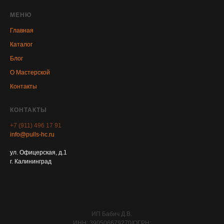
МЕНЮ
Главная
Каталог
Блог
О Мастерской
Контакты
КОНТАКТЫ
+7 (911) 496 17 91
info@pulls-hc.ru
ул. Офицерская, д.1
г. Калининград
ИП Бабич Д.В.
ИНН: 390506679270/ОГРН: