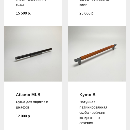
кожи
кожи
15 500
р.
25 000
р.
Atlanta MLB
Kyoto B
Ручка для ящиков и
Латунная
шкафов
патинированная
скоба - рейлинг
12 000
р.
квадратного
сечения