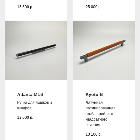
15 500
р.
25 000
р.
Atlanta MLB
Kyoto B
Ручка для ящиков и
Латунная
шкафов
патинированная
скоба - рейлинг
12 000
р.
квадратного
сечения
13 100
р.