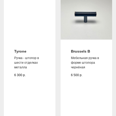
Tyrone
Brussels B
Ручка - штопор в
Мебельная ручка в
шести отделках
форме штопора
металла
чернёная
6 300
р.
6 500
р.