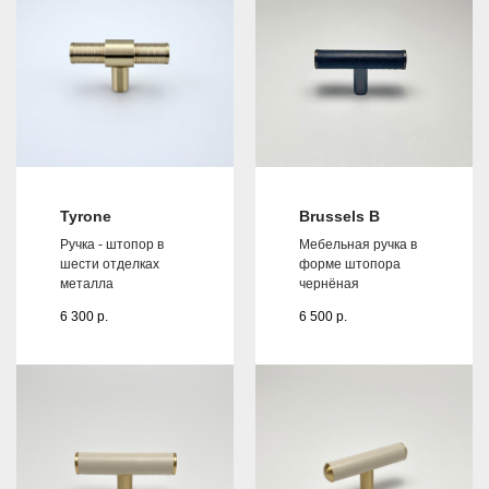
Tyrone
Brussels B
Ручка - штопор в
Мебельная ручка в
шести отделках
форме штопора
металла
чернёная
6 300
р.
6 500
р.