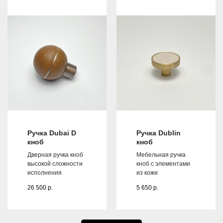
Ручка Dubai D
Ручка Dublin
кноб
кноб
Дверная ручка кноб
Мебельная ручка
высокой сложности
кноб с элементами
исполнения
из кожи
26 500
р.
5 650
р.